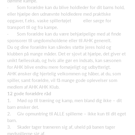
dømme kampe.
· Som forældre kan du blive holdleder for dit barns hold,
eller hjælpe den udnævnte holdledere med praktiske
opgaver, f.eks. vaske spillertøjet eller sørge for
transport til og fra kampe.
· Som forældre kan du være behjælpelige med at finde
sponsorer til ungdomsholdene eller til AHK generelt.
Du og dine forældre kan således støtte jeres hold og
klubben på mange måder. Det er sjovt at hjælpe, det giver et
unikt fællesskab, og hvis alle gør en indsats, kan sæsonen
for AHK blive endnu mere fornøjeligt og udbytterigt.
AHK ønsker dig hjertelig velkommen og håber, at du, som
spiller, samt forældre, vil få mange gode oplevelser som
medlem af AHK AHK Klub.
12 gode forældre råd
1. Mød op til træning og kamp, men bland dig ikke – dit
barn ønsker det.
2. Giv opmuntring til ALLE spillerne – ikke kun til dit eget
barn.
3. Skader tager træneren sig af, uheld på banen tager
medspillerne sig af.