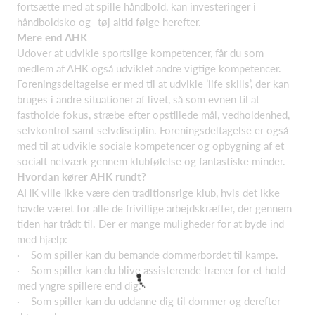
fortsætte med at spille håndbold, kan investeringer i
håndboldsko og -tøj altid følge herefter.
Mere end AHK
Udover at udvikle sportslige kompetencer, får du som
medlem af AHK også udviklet andre vigtige kompetencer.
Foreningsdeltagelse er med til at udvikle ’life skills’, der kan
bruges i andre situationer af livet, så som evnen til at
fastholde fokus, stræbe efter opstillede mål, vedholdenhed,
selvkontrol samt selvdisciplin. Foreningsdeltagelse er også
med til at udvikle sociale kompetencer og opbygning af et
socialt netværk gennem klubfølelse og fantastiske minder.
Hvordan kører AHK rundt?
AHK ville ikke være den traditionsrige klub, hvis det ikke
havde været for alle de frivillige arbejdskræfter, der gennem
tiden har trådt til. Der er mange muligheder for at byde ind
med hjælp:
· Som spiller kan du bemande dommerbordet til kampe.
· Som spiller kan du blive assisterende træner for et hold
med yngre spillere end dig.
· Som spiller kan du uddanne dig til dommer og derefter