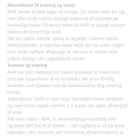
Aldersklasse til træning og kamp
AHK består af både piger og drenge. De træner hver for sig,
men ofte vil de samme årgange træne op af hinanden på
forskellige baner. På denne måde får AHK et socialt samspil
mellem de forskellige hold.
Når der spilles kampe, spiller to årgange i samme række,
hvilket betyder, at man kan møde hold, der har enten yngre
eller ældre spillere afhængigt af, om man er ældste eller
yngste årgang i den pågældende række.
Trænere og træning
AHK har som minimum en træner allokeret til hvert hold,
som kan supporteres af en holdleder, der er en frivillig
forælder, som hjælper med de administrative ting omkring
holdet.
Træningerne i AHK er som regel halvanden times varighed,
og man træner typisk mellem 1-2 gange om ugen, afhængigt
af alder.
Når man starter i AHK, er almindeligt gymnastiktøj eller
lignende helt fint til at træne i – det vigtigste er et par gode
indendørs sko. Kommer der vished om, at barnet ønsker at