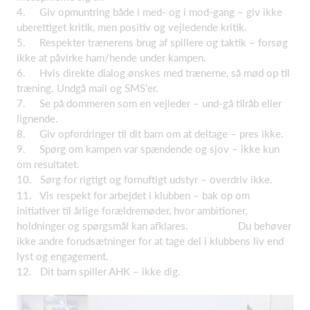
4. Giv opmuntring både i med- og i mod-gang – giv ikke
uberettiget kritik, men positiv og vejledende kritik.
5. Respekter trænerens brug af spillere og taktik – forsøg
ikke at påvirke ham/hende under kampen.
6. Hvis direkte dialog ønskes med trænerne, så mød op til
træning. Undgå mail og SMS’er.
7. Se på dommeren som en vejleder – und-gå tilråb eller
lignende.
8. Giv opfordringer til dit barn om at deltage – pres ikke.
9. Spørg om kampen var spændende og sjov – ikke kun
om resultatet.
10. Sørg for rigtigt og fornuftigt udstyr – overdriv ikke.
11. Vis respekt for arbejdet i klubben – bak op om
initiativer til årlige forældremøder, hvor ambitioner,
holdninger og spørgsmål kan afklares. Du behøver
ikke andre forudsætninger for at tage del i klubbens liv end
lyst og engagement.
12. Dit barn spiller AHK – ikke dig.