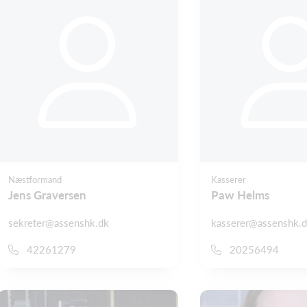
Næstformand
Kasserer
Jens Graversen
Paw Helms
sekreter@assenshk.dk
kasserer@assenshk.
42261279
20256494