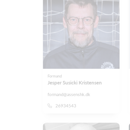
Formand
Jesper Susicki Kristensen
formand@assenshk.dk
26934543