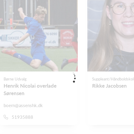
Børne Udvalg
Suppleant/Håndboldskol
Henrik Nicolai overlade
Rikke Jacobsen
Sørensen
boern@assenshk.dk
51935888