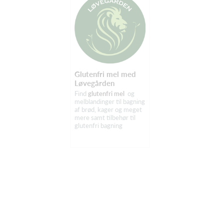
Glutenfri mel med
Løvegården
Find
glutenfri mel
og
melblandinger til bagning
af brød, kager og meget
mere samt tilbehør til
glutenfri bagning
20 fods container
med BOXIT
Hvis du gerne vil leje
20