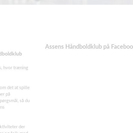
Assens Håndboldklub på Facebo
dboldklub
s, hvor træning
om det at spille
her på
pørgsmål, så du
ens
tiviteter der