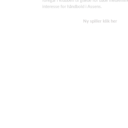
foregår i klubben til glæde for både medlemm
interesse for håndbold i Assens.
Ny spiller klik
her